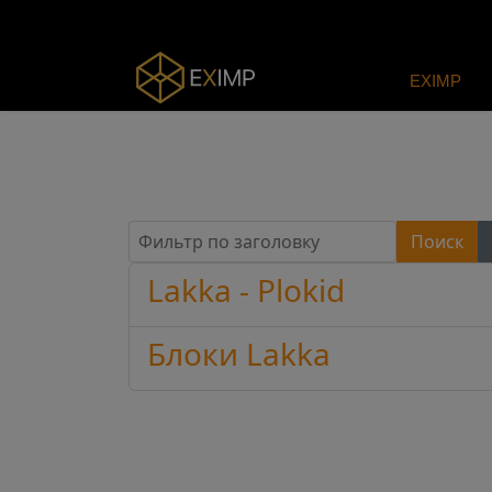
EXIMP
Фильтр по заголовку
Поиск
Lakka - Plokid
Блоки Lakka