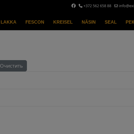
+372 562 658 88
info@ex
LAKKA
FESCON
KREISEL
NÄSIN
SEAL
РЕ
Очистить