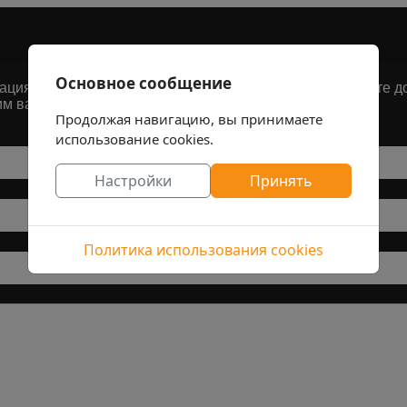
Основное сообщение
ия о товарах, которые мы продаем, или если вы хотите до
им вам при первой же возможности.
Продолжая навигацию, вы принимаете
использование cookies.
Настройки
Принять
Политика использования cookies